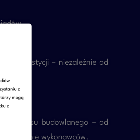
siadów
nizacje
ej inwestycji – niezależnie od
ediów
zystaniu z
którzy mogą
zku z
apy procesu budowlanego – od
 i rozliczenie wykonawców.