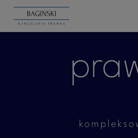
Przejdź
do
treści
pra
komplekso