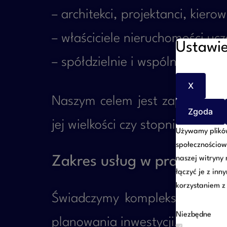
– architekci, projektanci, kier
– właściciele nieruchomości u
Ustawie
– spółdzielnie i wspólnoty mi
X
Naszym celem jest zapewnienie
Zgoda
jej wielkości czy stopnia skomp
Używamy plików
społecznościow
Zakres usług w prawie b
naszej witryny
łączyć je z inn
korzystaniem z 
Świadczymy kompleksową obsł
Niezbędne
planowania inwestycji, przez u