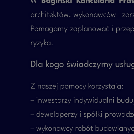
W
Bagiński Kancelaria Pr
architektów, wykonawców i za
Pomagamy zaplanować i przepr
ryzyka.
Dla kogo świadczymy usłu
Z naszej pomocy korzystają:
– inwestorzy indywidualni bud
– deweloperzy i spółki prowadz
– wykonawcy robót budowlanyc