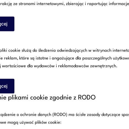
rakcję ze stronami internetowymi, zbierając i raportując informac
estycji z miejscowym planem zagospo
ęcej
ch zabudowy
liki cookie służą do śledzenia odwiedzających w witrynach interne
calaniu działek
ie reklam, które są istotne i angażujące dla poszczególnych użytkow
ktantami, geodetami i wykonawcami
j wartościowe dla wydawców i reklamodawców zewnętrznych.
ęcej
d rozpoczęciem prac inwestor unika k
ie plikami cookie zgodnie z RODO
lub po zakończeniu budowy.
ądzenie o ochronie danych (RODO) ma ścisłe zasady dotyczące spos
 zgłoszenia
towe mogą używać plików cookie: