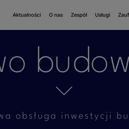
Aktualności
O nas
Zespół
Usługi
Zauf
wo budow
wa obsługa inwestycji b