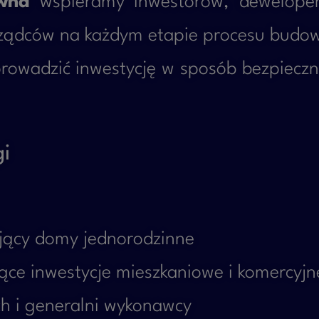
awna
wspieramy inwestorów, deweloperó
rządców na każdym etapie procesu budo
owadzić inwestycję w sposób bezpieczn
gi
ujący domy jednorodzinne
ące inwestycje mieszkaniowe i komercyjn
h i generalni wykonawcy