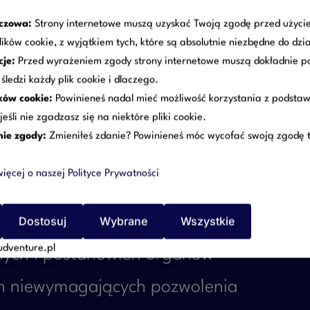
uczowa:
Strony internetowe muszą uzyskać Twoją zgodę przed użyci
ę to jeden z kluczowych etapów każdej i
lików cookie, z wyjątkiem tych, które są absolutnie niezbędne do dzi
cje:
Przed wyrażeniem zgody strony internetowe muszą dokładnie 
ktach z urzędami i nadzorujemy cały
 śledzi każdy plik cookie i dlaczego.
ków cookie:
Powinieneś nadal mieć możliwość korzystania z podstaw
jeśli nie zgadzasz się na niektóre pliki cookie.
ie zgody:
Zmieniłeś zdanie? Powinieneś móc wycofać swoją zgodę t
ięcej o naszej Polityce Prywatności
iosku o pozwolenie na budowę
iach przed starostwem, urzędem miasta
Dostosuj
Wybrane
Wszystkie
udventure.pl
nych i postanowień organów
ch niewymagających pozwolenia