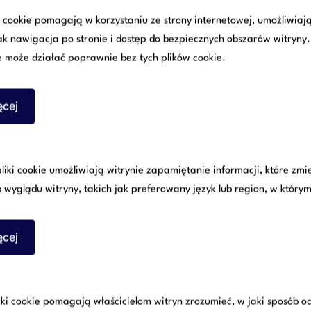
i cookie pomagają w korzystaniu ze strony internetowej, umożliwia
no w postępowaniach administracyjnych,
jak nawigacja po stronie i dostęp do bezpiecznych obszarów witryny
e może działać poprawnie bez tych plików cookie.
i
ęcej
zyna się od koncepcji, projektu i anal
liki cookie umożliwiają witrynie zapamiętanie informacji, które zmi
nwestorom określić,
czy i jak dan
wyglądu witryny, takich jak preferowany język lub region, w którym
ęcej
liki cookie pomagają właścicielom witryn zrozumieć, w jaki sposób 
chomości i jej przeznaczenia