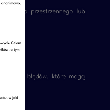
je anonimowo.
darowania przestrzennego lub
towych. Celem
ników, a tym
osztownych błędów, które mogą
obu, w jaki