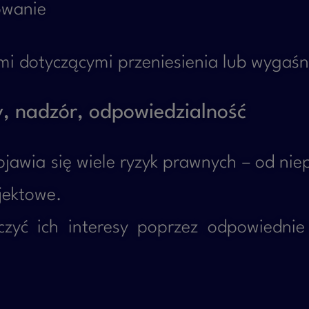
owanie
i dotyczącymi przeniesienia lub wygaśni
, nadzór, odpowiedzialność
i pojawia się wiele ryzyk prawnych – od n
jektowe.
zyć ich interesy poprzez odpowiedn