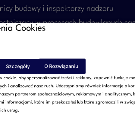
ownicy budowy i inspektorzy nadzoru
czestniczący w procesach budowlanych są
nia Cookies
eszkaniowe prowadzące remonty lub moder
 pełnego bezpieczeństwa prawnego każd
Szczegóły
O Rozwiązaniu
likowania.
 cookie, aby spersonalizować treści i reklamy, zapewnić funkcje m
ych i analizować nasz ruch. Udostępniamy również informacje o kor
udowlanym
 naszym partnerom społecznościowym, reklamowym i analitycznym, 
ymi informacjami, które im przekazałeś lub które zgromadzili w zwią
ich usług.
ugę prawną obejmującą wszystkie et
zyskiwanie decyzji i pozwoleń, po nadzór