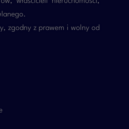
w, właścicieli nieruchomości,
wlanego.
y, zgodny z prawem i wolny od
e