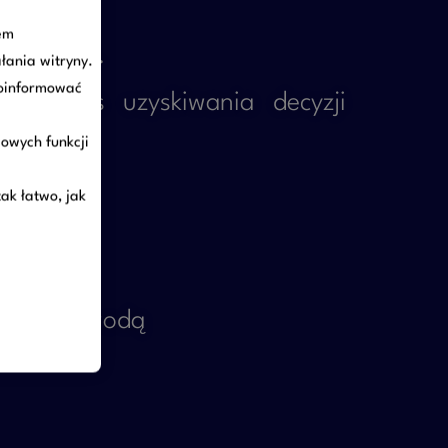
em
nwestycji.
ałania witryny.
poinformować
 proces uzyskiwania decyzji
owych funkcji
ak łatwo, jak
 lub wojewodą