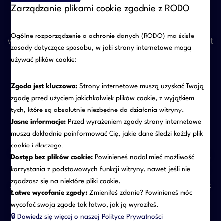
Zarządzanie plikami cookie zgodnie z RODO
Dążymy do tego, aby spory rozwiązywać przede
Ogólne rozporządzenie o ochronie danych (RODO) ma ścisłe
wszystkim w drodze negocjacji lub mediacji. Gdy jest
zasady dotyczące sposobu, w jaki strony internetowe mogą
to niemożliwe, skutecznie reprezentujemy klientów
używać plików cookie:
przed sądami gospodarczymi w całej Polsce.
Zgoda jest kluczowa:
Strony internetowe muszą uzyskać Twoją
zgodę przed użyciem jakichkolwiek plików cookie, z wyjątkiem
5. Odpowiedzialność członków
tych, które są absolutnie niezbędne do działania witryny.
zarządu i rady nadzorczej
Jasne informacje:
Przed wyrażeniem zgody strony internetowe
muszą dokładnie poinformować Cię, jakie dane śledzi każdy plik
cookie i dlaczego.
Członkowie organów spółek ponoszą coraz większą
Dostęp bez plików cookie:
Powinieneś nadal mieć możliwość
odpowiedzialność za swoje decyzje. Obejmuje ona
korzystania z podstawowych funkcji witryny, nawet jeśli nie
zgadzasz się na niektóre pliki cookie.
zarówno odpowiedzialność cywilną, jak i karną oraz
Łatwe wycofanie zgody:
Zmieniłeś zdanie? Powinieneś móc
podatkową.
wycofać swoją zgodę tak łatwo, jak ją wyraziłeś.
Doradzamy w zakresie minimalizowania ryzyka
🔒
Dowiedz się więcej o naszej Polityce Prywatności