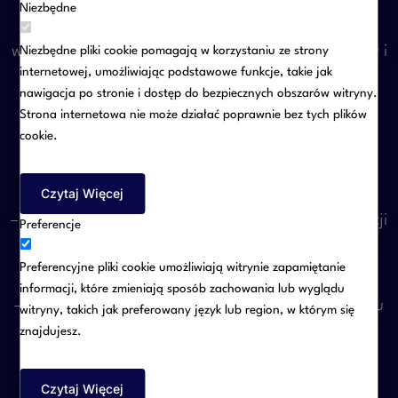
Niezbędne
sukcesie lub upadku spółki. Dlatego oferujemy
wsparcie w zakresie kształtowania zasad współpracy i
Niezbędne pliki cookie pomagają w korzystaniu ze strony
internetowej, umożliwiając podstawowe funkcje, takie jak
przygotowywania dokumentów, które pozwalają
nawigacja po stronie i dostęp do bezpiecznych obszarów witryny.
uniknąć konfliktów.
Strona internetowa nie może działać poprawnie bez tych plików
cookie.
Przygotowujemy i negocjujemy:
– umowy wspólników i porozumienia inwestycyjne
Czytaj Więcej
– umowy dotyczące objęcia lub zbycia udziałów i akcji
Preferencje
– porozumienia w sprawie dopłat, pożyczek i
Preferencyjne pliki cookie umożliwiają witrynie zapamiętanie
finansowania spółki
informacji, które zmieniają sposób zachowania lub wyglądu
– umowy menedżerskie i kontrakty członków zarządu
witryny, takich jak preferowany język lub region, w którym się
znajdujesz.
– regulaminy i polityki korporacyjne
Czytaj Więcej
Dobrze skonstruowana umowa wspólników