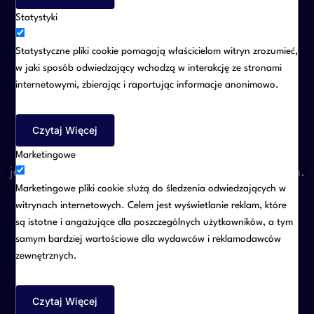
zabezpiecza interesy wszystkich stron i pozwala
Statystyki
przewidzieć sposób postępowania w sytuacjach
Statystyczne pliki cookie pomagają właścicielom witryn zrozumieć,
spornych.
w jaki sposób odwiedzający wchodzą w interakcję ze stronami
internetowymi, zbierając i raportując informacje anonimowo.
4. Spory korporacyjne
Czytaj Więcej
Spory między wspólnikami lub organami spółki to
Marketingowe
jedne z najtrudniejszych postępowań gospodarczych.
Marketingowe pliki cookie służą do śledzenia odwiedzających w
Reprezentujemy klientów w sprawach dotyczących:
witrynach internetowych. Celem jest wyświetlanie reklam, które
– wyłączenia wspólnika
są istotne i angażujące dla poszczególnych użytkowników, a tym
– uchylenia lub stwierdzenia nieważności uchwał
samym bardziej wartościowe dla wydawców i reklamodawców
zewnętrznych.
– odpowiedzialności członków zarządu
– sporów o dopłaty, pożyczki i rozliczenia udziałów
Czytaj Więcej
– niewykonania obowiązków korporacyjnych