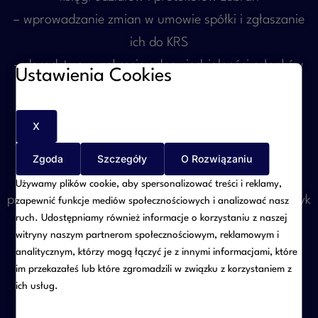
– wprowadzanie zmian w umowie spółki i zgłaszanie
ich do KRS
– doradztwo w zakresie odpowiedzialności członków
Ustawienia Cookies
organów spółki
– obsługę zgromadzeń wspólników i walnych
X
zgromadzeń akcjonariuszy
Zgoda
Szczegóły
O Rozwiązaniu
Nasze działania pozwalają zachować zgodność z
Używamy plików cookie, aby spersonalizować treści i reklamy,
przepisami Kodeksu spółek handlowych i uniknąć ryzyk
zapewnić funkcje mediów społecznościowych i analizować nasz
ruch. Udostępniamy również informacje o korzystaniu z naszej
prawnych.
witryny naszym partnerom społecznościowym, reklamowym i
analitycznym, którzy mogą łączyć je z innymi informacjami, które
3. Umowy i relacje wspólników
im przekazałeś lub które zgromadzili w związku z korzystaniem z
ich usług.
Relacje między wspólnikami często decydują o