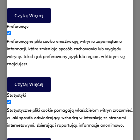
Czytaj Więcej
Preferencje
Zapewniamy wsparcie prawne w sprawach rodzinnych,
Preferencyjne pliki cookie umożliwiają witrynie zapamiętanie
wymagających nie tylko wiedzy merytorycznej, ale także
informacji, które zmieniają sposób zachowania lub wyglądu
zrozumienia i indywidualnego podejścia.
witryny, takich jak preferowany język lub region, w którym się
znajdujesz.
Prawo rodzinne
Więcej
Czytaj Więcej
Statystyki
Statystyczne pliki cookie pomagają właścicielom witryn zrozumieć,
w jaki sposób odwiedzający wchodzą w interakcję ze stronami
internetowymi, zbierając i raportując informacje anonimowo.
Oferujemy kompleksową pomoc prawną w zakresie