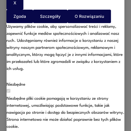
Prawo handlowe
X
Więcej
Zgoda
Szczegóły
O Rozwiązaniu
Używamy plików cookie, aby spersonalizować treści i reklamy,
zapewnić funkcje mediów społecznościowych i analizować nasz
ruch. Udostępniamy również informacje o korzystaniu z naszej
witryny naszym partnerom społecznościowym, reklamowym i
analitycznym, którzy mogą łączyć je z innymi informacjami, które
im przekazałeś lub które zgromadzili w związku z korzystaniem z
Świadczymy kompleksową pomoc prawną w sprawach z
ich usług.
zakresu prawa cywilnego – zarówno dla osób fizycznych,
jak i przedsiębiorców.
Niezbędne
Prawo cywilne
Niezbędne pliki cookie pomagają w korzystaniu ze strony
Więcej
internetowej, umożliwiając podstawowe funkcje, takie jak
nawigacja po stronie i dostęp do bezpiecznych obszarów witryny.
Strona internetowa nie może działać poprawnie bez tych plików
cookie.