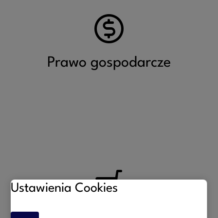
Świadczymy kompleksową pomoc prawną w zakresie
prawa gospodarczego, wspierając przedsiębiorców na
każdym etapie prowadzenia działalności.
Prawo gospodarcze
Więcej
W ramach prawa handlowego oferujemy kompleksowe
wsparcie dla spółek i przedsiębiorców w zakresie bieżącej
Ustawienia Cookies
działalności oraz strategicznych decyzji biznesowych.