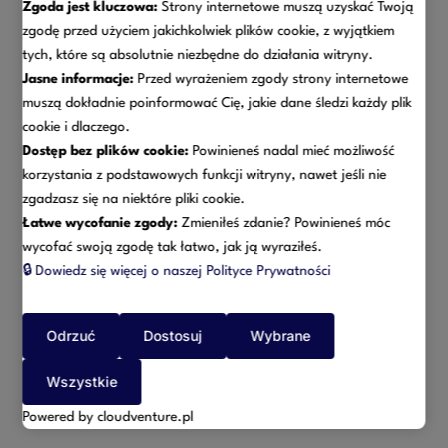
Zgoda jest kluczowa:
Strony internetowe muszą uzyskać Twoją
zgodę przed użyciem jakichkolwiek plików cookie, z wyjątkiem
tych, które są absolutnie niezbędne do działania witryny.
Jasne informacje:
Przed wyrażeniem zgody strony internetowe
muszą dokładnie poinformować Cię, jakie dane śledzi każdy plik
cookie i dlaczego.
Dostęp bez plików cookie:
Powinieneś nadal mieć możliwość
korzystania z podstawowych funkcji witryny, nawet jeśli nie
zgadzasz się na niektóre pliki cookie.
Łatwe wycofanie zgody:
Zmieniłeś zdanie? Powinieneś móc
wycofać swoją zgodę tak łatwo, jak ją wyraziłeś.
🔒
Dowiedz się więcej o naszej Polityce Prywatności
Więcej
Prawo nieruchomości
Odrzuć
Dostosuj
Wybrane
Wszystkie
Powered by cloudventure.pl