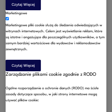
prawa pracy – zarówno dla pracowników, jak i
Czytaj Więcej
pracodawców.
Marketingowe
Prawo pracy
Marketingowe pliki cookie służą do śledzenia odwiedzających w
Więcej
witrynach internetowych. Celem jest wyświetlanie reklam, które
są istotne i angażujące dla poszczególnych użytkowników, a tym
samym bardziej wartościowe dla wydawców i reklamodawców
zewnętrznych.
Czytaj Więcej
Zarządzanie plikami cookie zgodnie z RODO
Świadczymy profesjonalną pomoc prawną w sprawach
o odszkodowania i zadośćuczynienia, zarówno na etapie
Ogólne rozporządzenie o ochronie danych (RODO) ma ścisłe
postępowania przedsądowego, jak i przed sądami.
zasady dotyczące sposobu, w jaki strony internetowe mogą
Odszkodowania
używać plików cookie:
Get Started