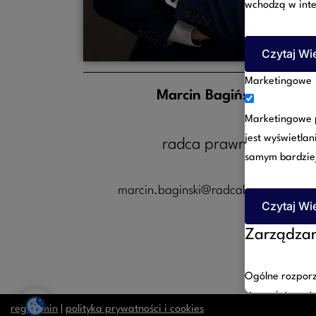
wchodzą w inte
Czytaj Wi
Marketingowe
Marcin Bagiński
Marketingowe p
jest wyświetlan
radca prawny
samym bardzie
marcin.baginski@radcabaginski.pl
Czytaj Wi
Zarządzan
Ogólne rozporz
strony interne
regulamin
|
polityka prywatności i cookies