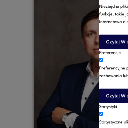
Niezbędne plik
funkcje, takie 
internetowa ni
Czytaj Wi
Preferencje
Preferencyjne p
zachowania lub 
Czytaj Wi
Statystyki
Statystyczne p