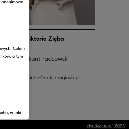
je anonimowo.
Wiktoria Zięba
towych. Celem
ników, a tym
aplikant radcowski
wiktoria.zieba@radcabaginski.pl
obu, w jaki
cloudventure | 2025