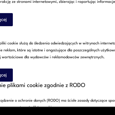
rakcję ze stronami internetowymi, zbierając i raportując informac
ęcej
Paweł Marchewka
liki cookie służą do śledzenia odwiedzających w witrynach interne
ie reklam, które są istotne i angażujące dla poszczególnych użytkow
adwokat
j wartościowe dla wydawców i reklamodawców zewnętrznych.
–
ęcej
ie plikami cookie zgodnie z RODO
ądzenie o ochronie danych (RODO) ma ścisłe zasady dotyczące spos
towe mogą używać plików cookie: