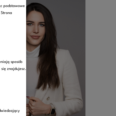
jąc podstawowe
. Strona
eniają sposób
 się znajdujesz.
odwiedzający