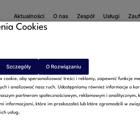
Aktualności
O nas
Zespół
Usługi
Zauf
nia Cookies
zespół
Szczegóły
O Rozwiązaniu
 cookie, aby spersonalizować treści i reklamy, zapewnić funkcje m
ych i analizować nasz ruch. Udostępniamy również informacje o kor
 naszym partnerom społecznościowym, reklamowym i analitycznym, 
ymi informacjami, które im przekazałeś lub które zgromadzili w zwią
ci, którzy są po Twojej s
ich usług.