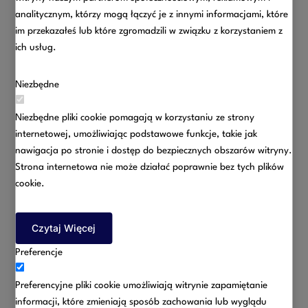
analitycznym, którzy mogą łączyć je z innymi informacjami, które
im przekazałeś lub które zgromadzili w związku z korzystaniem z
ich usług.
Niezbędne
Niezbędne pliki cookie pomagają w korzystaniu ze strony
internetowej, umożliwiając podstawowe funkcje, takie jak
nawigacja po stronie i dostęp do bezpiecznych obszarów witryny.
Strona internetowa nie może działać poprawnie bez tych plików
Czy wynagrodzenie za pracę wchodzi do majątku
cookie.
wspólnego małżonków? To pytanie stawiane jest
zazwyczaj jako jedno z pierwszych podczas ustalania
składników majątku wspólnego. Kwestia ta jest
Czytaj Więcej
uregulowana w kodeksie rodzinnym i opiekuńczym, który
Preferencje
stanowi jednoznacznie, że pobrane wynagrodzenie za pracę
oraz dochody z innej działalności zarobkowej małżonka
Preferencyjne pliki cookie umożliwiają witrynie zapamiętanie
należą do majątku wspólnego.
informacji, które zmieniają sposób zachowania lub wyglądu