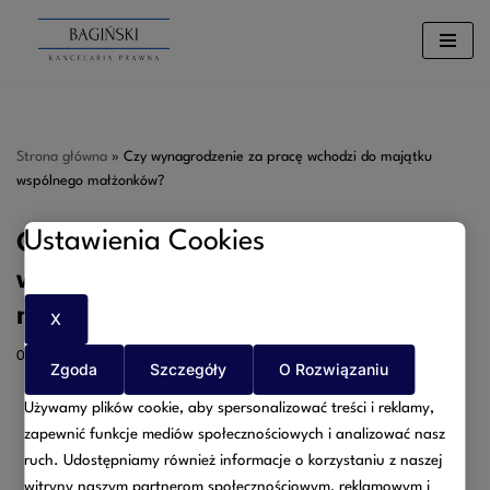
Przejdź
do
treści
Strona główna
»
Czy wynagrodzenie za pracę wchodzi do majątku
wspólnego małżonków?
Ustawienia Cookies
Czy wynagrodzenie za pracę
wchodzi do majątku wspólnego
małżonków?
X
09/07/2025
Zgoda
Szczegóły
O Rozwiązaniu
Używamy plików cookie, aby spersonalizować treści i reklamy,
zapewnić funkcje mediów społecznościowych i analizować nasz
ruch. Udostępniamy również informacje o korzystaniu z naszej
witryny naszym partnerom społecznościowym, reklamowym i