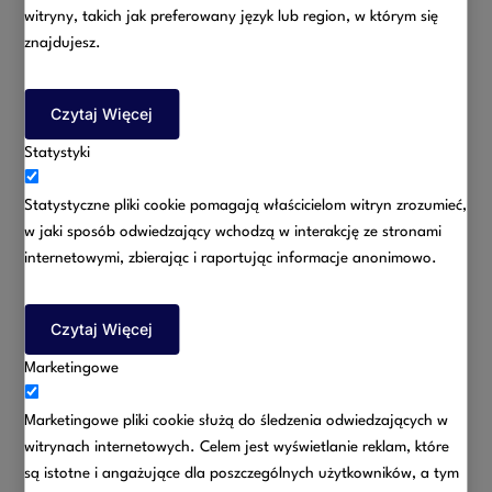
witryny, takich jak preferowany język lub region, w którym się
Potrzebujesz pomocy prawnej w sprawie o podział
znajdujesz.
majątku? Skontaktuj się z nami!
Czytaj Więcej
telefonicznie: +48 607 033 315
Statystyki
lub e-mailem: marcin.baginski@radcabaginski.pl
Statystyczne pliki cookie pomagają właścicielom witryn zrozumieć,
w jaki sposób odwiedzający wchodzą w interakcję ze stronami
radca prawny we Wrocławiu
internetowymi, zbierając i raportując informacje anonimowo.
Termin „wynagrodzenie” ma szeroki zakres i obejmuje co do
zasady wszystkie świadczenia materialne jakie otrzymuje
Czytaj Więcej
małżonek realizując stosunek pracy. Nie należy jednak
Marketingowe
ograniczać tego pojęcia jedynie do umowy o pracę.
Podstawą może być również umowa cywilnoprawna. Jako
Marketingowe pliki cookie służą do śledzenia odwiedzających w
przykłady wymienić można przede wszystkim umowę
witrynach internetowych. Celem jest wyświetlanie reklam, które
zlecenia, umowę o dzieło, agencji. Istotne jest by
są istotne i angażujące dla poszczególnych użytkowników, a tym
świadczenie spełniało dla rodziny taką funkcję