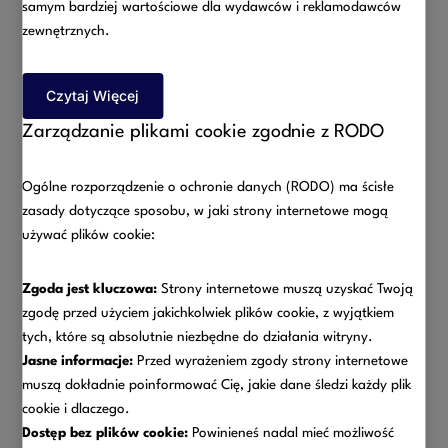
samym bardziej wartościowe dla wydawców i reklamodawców
ekonomiczną jaką spełnia wynagrodzenie za pracę.
zewnętrznych.
Wynagrodzeniem w rozumieniu omawianego przepisu są
również wszelkie dodatkowe składniki takie jak premie,
wynagrodzenie za pracę w nadgodzinach, różnego rodzaju
Czytaj Więcej
dodatki, ekwiwalent za niewykorzystany urlop oraz
Zarządzanie plikami cookie zgodnie z RODO
odszkodowanie za nieuzasadnione lub niezgodne z prawem
wypowiedzenie umowy o pracę bądź niezgodne z prawem
rozwiązanie umowy o pracę bez wypowiedzenia.
Ogólne rozporządzenie o ochronie danych (RODO) ma ścisłe
zasady dotyczące sposobu, w jaki strony internetowe mogą
Do wynagrodzenia za pracę nie należą jednak nagrody za
używać plików cookie:
osobiste osiągnięcia jednego z małżonków. Takimi
nagrodami są nagrody za pracę twórczą, a więc nagrody
Zgoda jest kluczowa:
Strony internetowe muszą uzyskać Twoją
artystyczne, naukowe, techniczne i tym podobne.
zgodę przed użyciem jakichkolwiek plików cookie, z wyjątkiem
tych, które są absolutnie niezbędne do działania witryny.
Majątkiem wspólnym małżonków jest pobrane
Jasne informacje:
Przed wyrażeniem zgody strony internetowe
wynagrodzenie. Wierzytelność o wypłatę wynagrodzenia
muszą dokładnie poinformować Cię, jakie dane śledzi każdy plik
stanowi majątek odrębny każdego z małżonków.
cookie i dlaczego.
Zagadnienie to jest szczególnie istotne w sytuacji gdy
Dostęp bez plików cookie:
Powinieneś nadal mieć możliwość