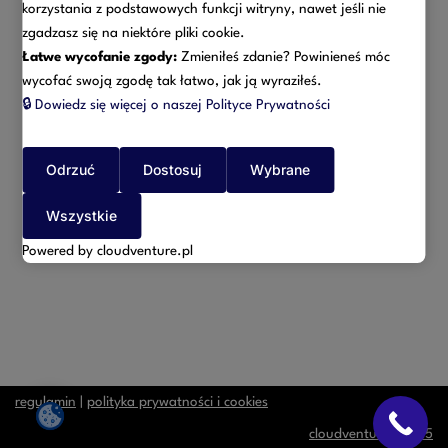
wymagalność wynagrodzenia, nagrody, premii powstała
korzystania z podstawowych funkcji witryny, nawet jeśli nie
jeszcze za trwania wspólności majątkowej, zaś wypłacone
zgadzasz się na niektóre pliki cookie.
zostało dopiero po jej ustaniu.
Łatwe wycofanie zgody:
Zmieniłeś zdanie? Powinieneś móc
wycofać swoją zgodę tak łatwo, jak ją wyraziłeś.
🔒
Dowiedz się więcej o naszej Polityce Prywatności
Właściwe zakwalifikowanie uzyskiwanego przez małżonków
wynagrodzenia może być kluczowe dla ustalenia składników
majątku wspólnego, jak również dla całej sprawy o podział
Odrzuć
Dostosuj
Wybrane
majątku wspólnego.
Wszystkie
Powered by cloudventure.pl
regulamin
|
polityka prywatności i cookies
cloudventure | 2025