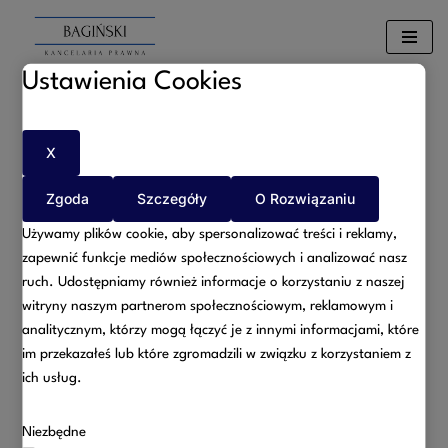
Przejdź
Ustawienia Cookies
do
treści
Umów
X
Zgoda
Szczegóły
O Rozwiązaniu
spotkanie
Używamy plików cookie, aby spersonalizować treści i reklamy,
zapewnić funkcje mediów społecznościowych i analizować nasz
ruch. Udostępniamy również informacje o korzystaniu z naszej
witryny naszym partnerom społecznościowym, reklamowym i
Umów się na spotkanie z
analitycznym, którzy mogą łączyć je z innymi informacjami, które
im przekazałeś lub które zgromadzili w związku z korzystaniem z
nami
ich usług.
Niezbędne