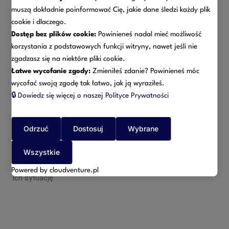
małżonkiem, a także osobą pozostającą we
muszą dokładnie poinformować Cię, jakie dane śledzi każdy plik
wspólnym pożyciu (konkubinat) i jej najbliższymi
cookie i dlaczego.
Dostęp bez plików cookie:
Powinieneś nadal mieć możliwość
korzystania z podstawowych funkcji witryny, nawet jeśli nie
Co istotne ograniczenie dotyczące spotkań nie dotyczy
zgadzasz się na niektóre pliki cookie.
tych związanych z wykonywaniem czynności zawodowych
Łatwe wycofanie zgody:
Zmieniłeś zdanie? Powinieneś móc
lub zadań służbowych, działalności gospodarczej i rolniczej.
wycofać swoją zgodę tak łatwo, jak ją wyraziłeś.
🔒
Dowiedz się więcej o naszej Polityce Prywatności
Powyższe ograniczenia wprowadzone zostały do dnia 11
kwietnia 2020 roku.
Odrzuć
Dostosuj
Wybrane
Wciąż oczekujemy projektów aktów prawnych mających
Wszystkie
określać zasady i warunki „Tarczy Antykryzysowej”. Wielu
przedsiębiorców oczekuje rozwiązań mogących poprawić
Powered by cloudventure.pl
ich sytuację.