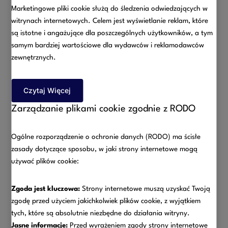
Będziesz mógł się przemieszczać, aby zrobić
Marketingowe pliki cookie służą do śledzenia odwiedzających w
niezbędne zakupy, wykupić lekarstwa, udać się do
witrynach internetowych. Celem jest wyświetlanie reklam, które
lekarza, opiekować się bliskimi, wyprowadzić psa.
są istotne i angażujące dla poszczególnych użytkowników, a tym
Przemieszczać się będzie można jedynie w grupie
samym bardziej wartościowe dla wydawców i reklamodawców
do dwóch osób. Obostrzenie to nie dotyczy rodzin.
zewnętrznych.
Co ważne do kategorii ważnych potrzeb możemy
zaliczyć spacer, wyjście w celach sportowych,
Czytaj Więcej
wyjście do lasu – ale z zachowaniem ograniczeń
odległości oraz limitu przemieszczających się osób
Zarządzanie plikami cookie zgodnie z RODO
(maksymalnie dwie osoby).
Transportem publicznym można przewozić, w tym
Ogólne rozporządzenie o ochronie danych (RODO) ma ścisłe
samym czasie, nie więcej osób, niż wynosi połowa miejsc
zasady dotyczące sposobu, w jaki strony internetowe mogą
siedzących.
używać plików cookie:
Zakazuje się organizowania zgromadzeń, imprez, spotkań
i zebrań niezależnie od ich rodzaju,
z wyłączeniem
Zgoda jest kluczowa:
Strony internetowe muszą uzyskać Twoją
spotkań z małżonkiem, rodzicami, rodzicami
zgodę przed użyciem jakichkolwiek plików cookie, z wyjątkiem
małżonka, dziećmi, rodzeństwem, osobą
tych, które są absolutnie niezbędne do działania witryny.
pozostającą w stosunku przysposobienia oraz jej
Jasne informacje:
Przed wyrażeniem zgody strony internetowe