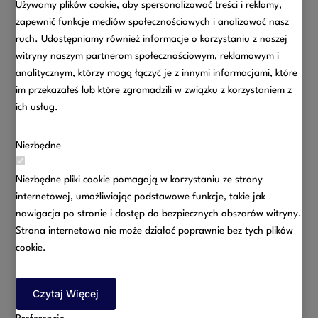
Używamy plików cookie, aby spersonalizować treści i reklamy,
zapewnić funkcje mediów społecznościowych i analizować nasz
ruch. Udostępniamy również informacje o korzystaniu z naszej
witryny naszym partnerom społecznościowym, reklamowym i
analitycznym, którzy mogą łączyć je z innymi informacjami, które
im przekazałeś lub które zgromadzili w związku z korzystaniem z
ich usług.
Niezbędne
W związku z ogłoszeniem na obszarze Rzeczypospolitej
Polskiej stanu epidemii, w dniu 24 marca 2020 roku Minister
Niezbędne pliki cookie pomagają w korzystaniu ze strony
Zdrowia zarządził dalsze ograniczenia w zakresie
internetowej, umożliwiając podstawowe funkcje, takie jak
przemieszczania się i zgromadzeń. W związku z licznymi
nawigacja po stronie i dostęp do bezpiecznych obszarów witryny.
zapytaniami przedstawiamy zasady, do których należy się
Strona internetowa nie może działać poprawnie bez tych plików
dostosować od dnia 25 marca 2020 roku do dnia 11
cookie.
kwietnia 2020 roku, wprowadzone w dniu 24 marca 2020:
Czytaj Więcej
Zakazuje się przemieszczania się osób, z wyjątkiem: