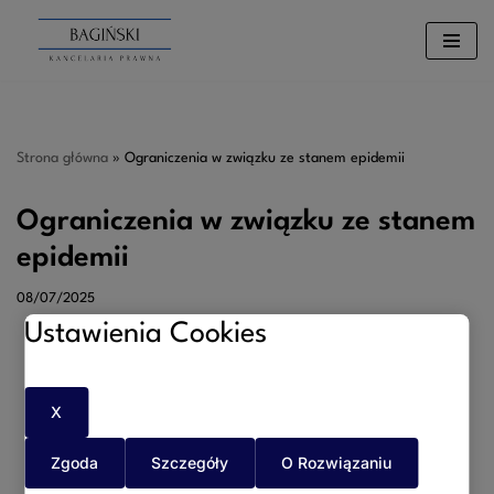
Przejdź
do
treści
Strona główna
»
Ograniczenia w związku ze stanem epidemii
Ograniczenia w związku ze stanem
epidemii
08/07/2025
Ustawienia Cookies
X
Zgoda
Szczegóły
O Rozwiązaniu