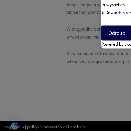
Karę pieniężną wymierza w drod
ją wyraziłeś.
pieniężnej podlega natychmiast
🔒
Dowiedz się w
W przypadku ponownego narusz
Odrzuć
w wysokości nie mniejszej niż 
Powered by clo
Kary pieniężne stanowią dochód
właściwej stacji sanitarno-epid
regulamin
|
polityka prywatności i cookies