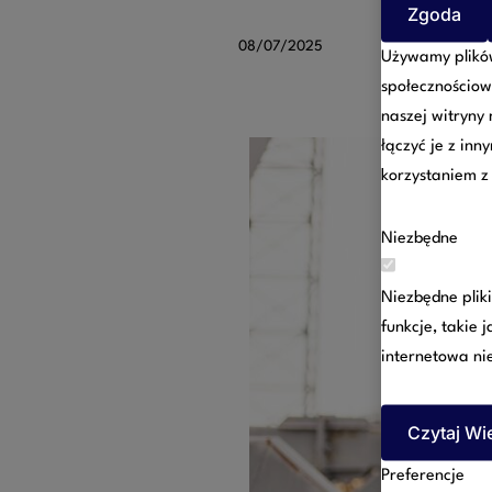
Zgoda
08/07/2025
Używamy plików
społecznościow
naszej witryny
łączyć je z inn
korzystaniem z 
Niezbędne
Niezbędne plik
funkcje, takie 
internetowa ni
Czytaj Wi
Preferencje