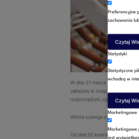
Preferencyjne p
zachowania lub 
Czytaj Wi
Statystyki
Statystyczne p
wchodzą w inte
W dniu 31 marca 2020 Rada Min
zakazów w związku z wystąpien
rozporządzeń, ograniczeń.
Czytaj Wi
Marketingowe
Wśród szeregu nakazów i ogra
Marketingowe p
Od dnia 02 kwietnia 2020 roku 
jest wyświetlan