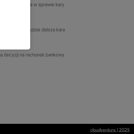
itarny. Decyzja w sprawie kary
ę niezwłocznie.
wymierzana będzie dalsza kara
ia decyzji na rachunek bankowy
cloudventure | 2025