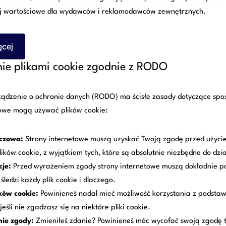
obowiązek zapewnić:
j wartościowe dla wydawców i reklamodawców zewnętrznych.
środki do dezynfekcji rąk – wszystkim zatrudnionym wykon
ęcej
kami pracy wynoszącą co najmniej 1,5 metra.
ie plikami cookie zgodnie z RODO
 własnej woli wybrać czy zapewnić pracownikom dostęp do pły
ądzenie o ochronie danych (RODO) ma ścisłe zasady dotyczące spos
dnorazowe.
towe mogą używać plików cookie:
dmiotów zatrudniających pracowników niezależnie od formy praw
uczowa:
Strony internetowe muszą uzyskać Twoją zgodę przed użyci
lików cookie, z wyjątkiem tych, które są absolutnie niezbędne do dzi
cje:
Przed wyrażeniem zgody strony internetowe muszą dokładnie 
a 31 marca 2020 r. o zmianie niektórych ustaw w zakresie syste
 śledzi każdy plik cookie i dlaczego.
aniem i zwalczaniem COVID-19, niezastosowanie się do powyżs
ków cookie:
Powinieneś nadal mieć możliwość korzystania z podstaw
nej w wysokości od 10 000 zł do 30 000 zł.
jeśli nie zgadzasz się na niektóre pliki cookie.
ie zgody:
Zmieniłeś zdanie? Powinieneś móc wycofać swoją zgodę t