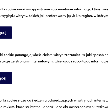
liki cookie umożliwiają witrynie zapamiętanie informacji, które zmi
wyglądu witryny, takich jak preferowany język lub region, w którym
ęcej
liki cookie pomagają właścicielom witryn zrozumieć, w jaki sposób 
rakcję ze stronami internetowymi, zbierając i raportując informac
istrów wydała rozporządzenie w sprawie ustanowienia określony
iem stanu epidemii. Stanowi ono wprowadzenie dalej idących, w
ęcej
niczeń rozporządzenie określa dodatkowe obowiązku dotyczące
liki cookie służą do śledzenia odwiedzających w witrynach interne
do dnia 11 kwietnia 2020 roku każdy podmiot zatrudniający prac
ie reklam, które są istotne i angażujące dla poszczególnych użytkow