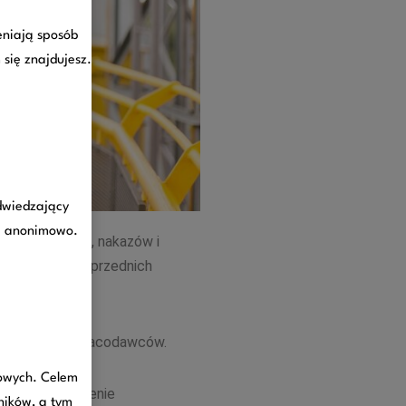
eniają sposób
 się znajdujesz.
odwiedzający
je anonimowo.
ch ograniczeń, nakazów i
 stosunku do uprzednich
 wszystkich pracodawców.
towych. Celem
owników na terenie
ników, a tym