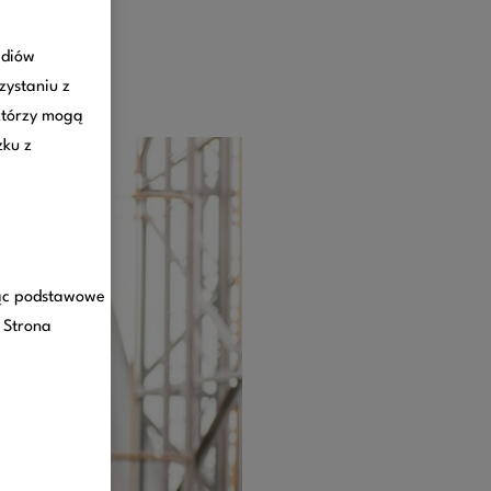
ediów
zystaniu z
którzy mogą
zku z
jąc podstawowe
. Strona