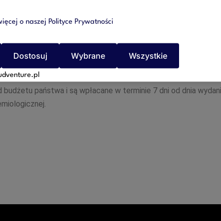
ze decyzji administracyjnej, państwowy powiatowy inspektor san
owemu wykonaniu z dniem jej doręczenia. Decyzję tę doręcza si
ięcej o naszej Polityce Prywatności
enia ciążących na pracodawcy obowiązków opisanych powyżej, 
Dostosuj
Wybrane
Wszystkie
uprzednia powiększona o 25%.
udventure.pl
 budżetu państwa i są wpłacane w terminie 7 dni od dnia wydan
emiologicznej.