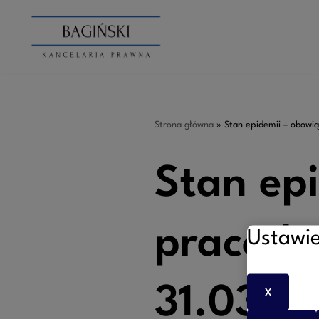
Przejdź
do
treści
Strona główna
»
Stan epidemii – obowią
Stan epi
pracoda
Ustawie
31.03.2
X