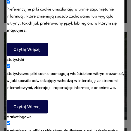
pomiędzy pracodawcą a pracownikiem na łamach
Preferencyjne pliki cookie umożliwiają witrynie zapamiętanie
Tygodnika Gazety Prawnej:
informacji, które zmieniają sposób zachowania lub wyglądu
witryny, takich jak preferowany język lub region, w którym się
znajdujesz.
Czytaj Więcej
Statystyki
Ograniczenia w związku ze stanem epidemii
Statystyczne pliki cookie pomagają właścicielom witryn zrozumieć,
08/07/2025
w jaki sposób odwiedzający wchodzą w interakcję ze stronami
internetowymi, zbierając i raportując informacje anonimowo.
W związku z ogłoszeniem na obszarze Rzeczypospolitej
Polskiej stanu epidemii, w dniu 24 marca 2020 roku Minister
Zdrowia zarządził dalsze ograniczenia w zakresie
Czytaj Więcej
przemieszczania się i zgromadzeń
Marketingowe
Marketingowe pliki cookie służą do śledzenia odwiedzających w