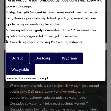
muszą dokładnie poinformować Cię, jakie dane śledzi każdy plik
Celem ustawy o zarządzie sukcesyjnym przedsiębiorstwem
cookie i dlaczego.
osoby fizycznej i innych ułatwieniach związanych z
Dostęp bez plików cookie:
Powinieneś nadal mieć możliwość
sukcesją przedsiębiorstw jest stworzenie regulacji prawnych
korzystania z podstawowych funkcji witryny, nawet jeśli nie
dla tymczasowego zarządzania przedsiębiorstwem osoby
zgadzasz się na niektóre pliki cookie.
fizycznej po jej śmierci. Zarząd sukcesyjny To szczególna
Łatwe wycofanie zgody:
Zmieniłeś zdanie? Powinieneś móc
forma zarządu skierowana wyłącznie do przedsiębiorstw…
wycofać swoją zgodę tak łatwo, jak ją wyraziłeś.
🔒
Dowiedz się więcej o naszej Polityce Prywatności
Odrzuć
Dostosuj
Wybrane
Jak ustanowić zarząd sukcesyjny przedsiębiorstwa?
Wszystkie
08/07/2025
Powered by cloudventure.pl
W pierwszym artykule w serii wyjaśniliśmy czym jest zarząd
sukcesyjny. Dziś przybliżymy Państwu praktyczne
zagadnienia ustanowienia zarządcy sukcesyjnego.
Zarządca sukcesyjny – jakie musi spełniać warunki?
Zarządcą może być tylko i wyłącznie osoba fizyczna, która