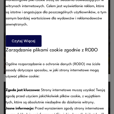
witrynach internetowych. Celem jest wyświetlanie reklam, które
Stan epidemii – obowiązki pracodawców [aktualizacja
są istotne i angażujące dla poszczególnych użytkowników, a tym
31.03.2020]
samym bardziej wartościowe dla wydawców i reklamodawców
08/07/2025
zewnętrznych.
W dniu 31 marca 2020 Rada Ministrów wydała
rozporządzenie w sprawie ustanowienia określonych
Czytaj Więcej
ograniczeń, nakazów i zakazów w związku z wystąpieniem
Zarządzanie plikami cookie zgodnie z RODO
stanu epidemii. Stanowi ono wprowadzenie dalej idących,
w stosunku do uprzednich rozporządzeń, ograniczeń.
Ogólne rozporządzenie o ochronie danych (RODO) ma ścisłe
Wśród…
zasady dotyczące sposobu, w jaki strony internetowe mogą
używać plików cookie:
Zgoda jest kluczowa:
Strony internetowe muszą uzyskać Twoją
zgodę przed użyciem jakichkolwiek plików cookie, z wyjątkiem
SUKCESJA PRZEDSIĘBIORSTWA
tych, które są absolutnie niezbędne do działania witryny.
08/07/2025
Jasne informacje:
Przed wyrażeniem zgody strony internetowe