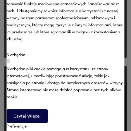
zapewnić funkcje mediów społecznościowych i analizować nasz
wspólnego małżonków?
ruch. Udostępniamy również informacje o korzystaniu z naszej
09/07/2025
witryny naszym partnerom społecznościowym, reklamowym i
analitycznym, którzy mogą łączyć je z innymi informacjami, które
Czy wynagrodzenie za pracę wchodzi do majątku
im przekazałeś lub które zgromadzili w związku z korzystaniem z
wspólnego małżonków? To pytanie stawiane jest zazwyczaj
ich usług.
jako jedno z pierwszych podczas ustalania składników
majątku wspólnego.
Niezbędne
Niezbędne pliki cookie pomagają w korzystaniu ze strony
internetowej, umożliwiając podstawowe funkcje, takie jak
nawigacja po stronie i dostęp do bezpiecznych obszarów witryny.
Strona internetowa nie może działać poprawnie bez tych plików
cookie.
Problemy mediacji w sporach pomiędzy pracodawcą a
pracownikiem
Czytaj Więcej
09/07/2025
Preferencje
Komentarz w sprawie problemów mediacji w sporach